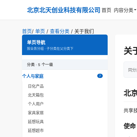
北京北天创业科技有限公司
首页
内容分类
首页
/
单页
/
查看分类
/
关于我们
单页导航
关
按业务分组 · 子分类在父分类下
分类 · 5 个一级
同分
个人与家庭
7
日化产品
北
北天箱包
个人用户
共享
家具家居
延想玩具
使命
延想超市