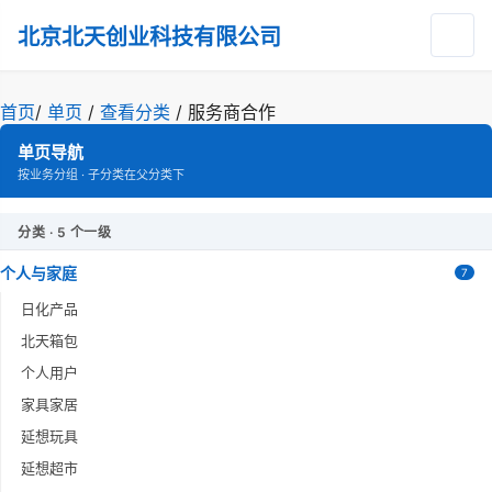
北京北天创业科技有限公司
首页
/
单页
/
查看分类
/
服务商合作
单页导航
按业务分组 · 子分类在父分类下
分类 · 5 个一级
个人与家庭
7
日化产品
北天箱包
个人用户
家具家居
延想玩具
延想超市