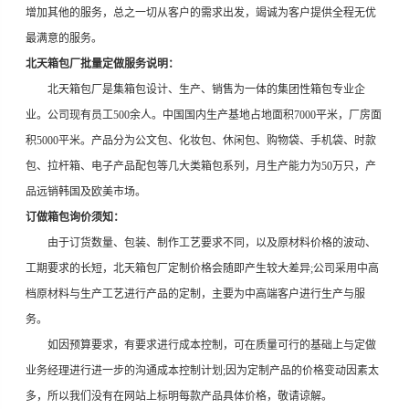
增加其他的服务，总之一切从客户的需求出发，竭诚为客户提供全程无优
最满意的服务。
北天箱包厂
批量定做服务说明：
北天箱包厂是集箱包设计、生产、销售为一体的集团性箱包专业企
业。公司现有员工500余人。中国国内生产基地占地面积7000平米，厂房面
积5000平米。产品分为公文包、化妆包、休闲包、购物袋、手机袋、时款
包、拉杆箱、电子产品配包等几大类箱包系列，月生产能力为50万只，产
品远销韩国及欧美市场。
订做箱包询价须知：
由于订货数量、包装、制作工艺要求不同，以及原材料价格的波动、
工期要求的长短，北天箱包厂定制价格会随即产生较大差异;公司采用中高
档原材料与生产工艺进行产品的定制，主要为中高端客户进行生产与服
务。
如因预算要求，有要求进行成本控制，可在质量可行的基础上与定做
业务经理进行进一步的沟通成本控制计划;因为定制产品的价格变动因素太
多，所以我们没有在网站上标明每款产品具体价格，敬请谅解。