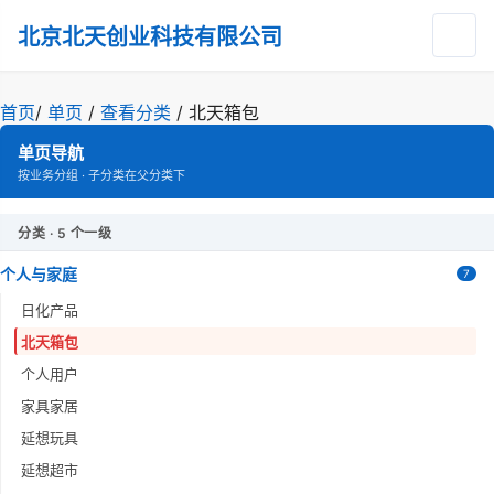
北京北天创业科技有限公司
首页
/
单页
/
查看分类
/
北天箱包
单页导航
按业务分组 · 子分类在父分类下
分类 · 5 个一级
个人与家庭
7
日化产品
北天箱包
个人用户
家具家居
延想玩具
延想超市