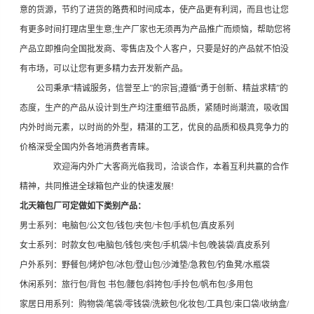
意的货源，节约了进货的路费和时间成本，使产品更有利润，而且也让您
有更多时间打理店里生意;生产厂家也无须再为产品推广而烦恼，帮助您将
产品立即推向全国批发商、零售店及个人客户，只要是好的产品就不怕没
有市场，可以让您有更多精力去开发新产品。
公司秉承“精诚服务，信誉至上”的宗旨;遵循“勇于创新、精益求精”的
态度，生产的产品从设计到生产均注重细节品质，紧随时尚潮流，吸收国
内外时尚元素，以时尚的外型，精湛的工艺，优良的品质和极具竞争力的
价格深受全国内外各地消费者青睐。
欢迎海内外广大客商光临我司，洽谈合作，本着互利共赢的合作
精神，共同推进全球箱包产业的快速发展!
北天箱包厂
可定做如下类别产品：
男士系列：电脑包/公文包/钱包/夹包/卡包/手机包/真皮系列
女士系列：时款女包/电脑包/钱包/夹包/手机袋/卡包/晚装袋/真皮系列
户外系列：野餐包/烤炉包/冰包/登山包/沙滩垫/急救包/钓鱼凳/水瓶袋
休闲系列：旅行包/背包 书包/腰包/斜挎包/手拎包/帆布包/多用包
家居日用系列：购物袋/笔袋/零钱袋/洗簌包/化妆包/工具包/束口袋/收纳盒/