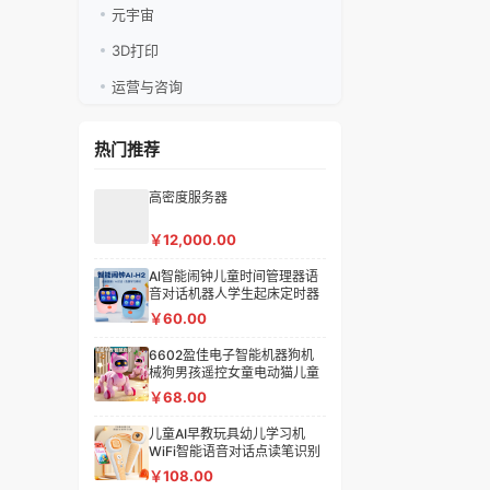
元宇宙
3D打印
运营与咨询
热门推荐
高密度服务器
￥12,000.00
Al智能闹钟儿童时间管理器语
音对话机器人学生起床定时器
益智玩具
￥60.00
6602盈佳电子智能机器狗机
械狗男孩遥控女童电动猫儿童
玩具女孩
￥68.00
儿童AI早教玩具幼儿学习机
WiFi智能语音对话点读笔识别
文字和物体
￥108.00