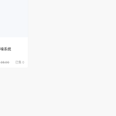
降噪系统
38.00
已售 0