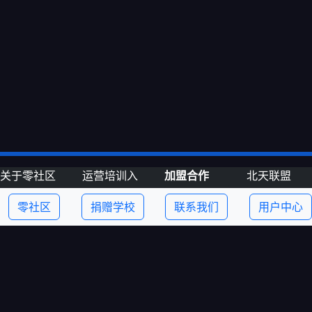
关于零社区
运营培训入
加盟合作
北天联盟
口
动态
老师加盟
北天培训
零社区
捐赠学校
联系我们
用户中心
讲师
营销合作
延龙出海
产业园
投缘资本
合作需求
发布